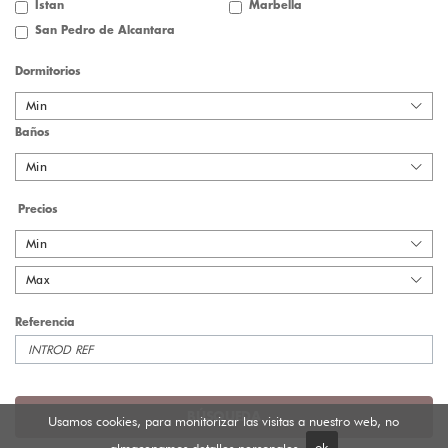
Istan
Marbella
San Pedro de Alcantara
Dormitorios
Min
Baños
Min
Precios
Min
Max
Referencia
BÚSQUEDA
Usamos cookies, para monitorizar las visitas a nuestro web, no
almacenamos detalles personales.
ok