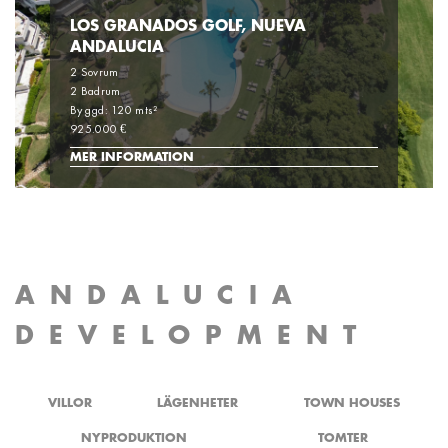
LOS GRANADOS GOLF, NUEVA
ANDALUCIA
2 Sovrum
2 Badrum
Byggd: 120 mts²
925.000 €
MER INFORMATION
ANDALUCIA
DEVELOPMENT
VILLOR
LÄGENHETER
TOWN HOUSES
NYPRODUKTION
TOMTER