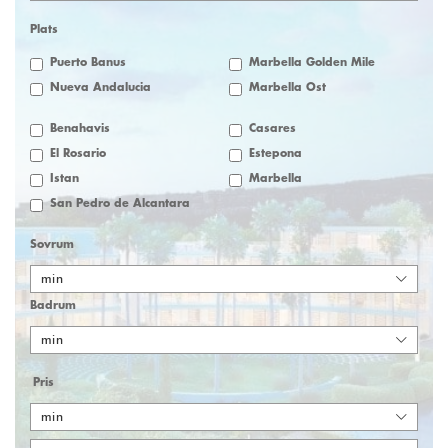
Plats
Puerto Banus
Marbella Golden Mile
Nueva Andalucia
Marbella Öst
Benahavis
Casares
El Rosario
Estepona
Istan
Marbella
San Pedro de Alcantara
Sovrum
min
Badrum
min
Pris
min