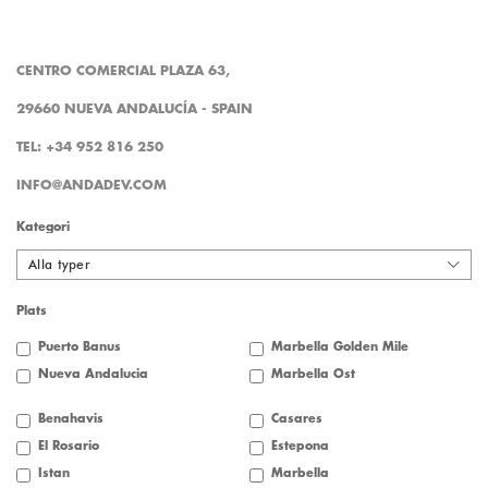
CENTRO COMERCIAL PLAZA 63,
29660 NUEVA ANDALUCÍA - SPAIN
TEL: +34 952 816 250
INFO@ANDADEV.COM
Kategori
Alla typer
Plats
Puerto Banus
Marbella Golden Mile
Nueva Andalucia
Marbella Öst
Benahavis
Casares
El Rosario
Estepona
Istan
Marbella