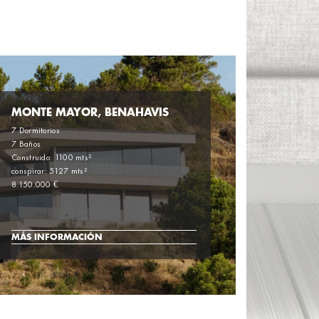
MONTE MAYOR, BENAHAVIS
7 Dormitorios
7 Baños
Construido: 1100 mts²
conspirar: 5127 mts²
8.150.000 €
MÁS INFORMACIÓN