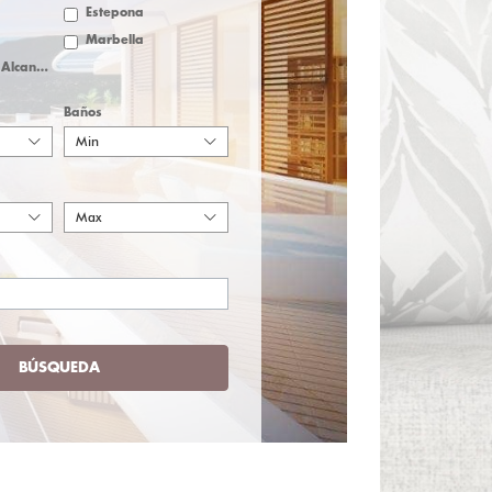
Estepona
Marbella
San Pedro de Alcantara
Baños
Min
Max
BÚSQUEDA