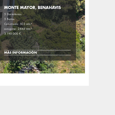
MONTE MAYOR, BENAHAVIS
5 Dormitorios
5 Baños
Construido: 503 mts²
conspirar: 2863 mts²
3.195.000 €
MÁS INFORMACIÓN