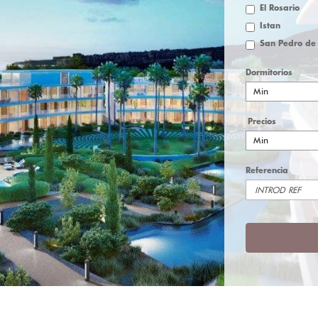
El Rosario
Istan
Dormitorios
Min
Precios
Min
Referencia