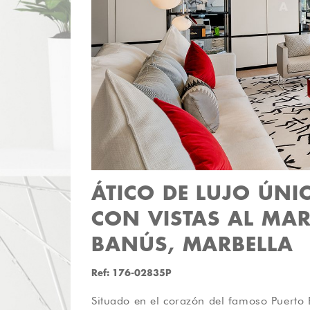
ÁTICO DE LUJO ÚNI
CON VISTAS AL MA
BANÚS, MARBELLA
Ref: 176-02835P
Situado en el corazón del famoso Puerto 
impresionantes vistas al mar. Lo que mejor