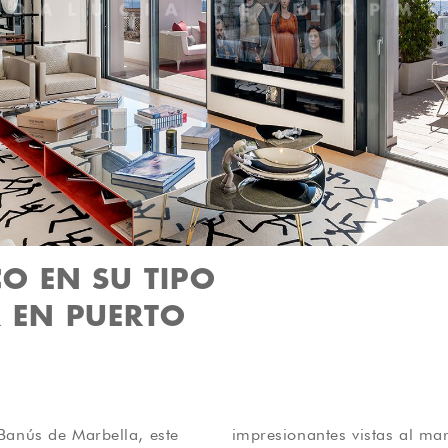
CO EN SU TIPO
R EN PUERTO
Banús de Marbella, este
a aún más el atractivo de