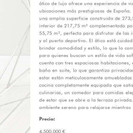
ático de lujo ofrece una experiencia de v
esta propiedad es su proximidad a una
ubicaciones más prestigiosas de España.
conexiones de transporte. Ubicado junto a 
una amplia superficie construida de 273
corto paseo del mar, las tiendas y la vibrant
interior de 217,75 m² complementado po
está cerca del puerto, lo que proporciona
55,75 m², perfecta para disfrutar de las 
deportivo y sus exclusivas ofertas de es
y al puerto deportivo. El ático está cui
apreciarán la comodidad de una comunidad
brindar comodidad y estilo, lo que lo con
seguridad y la tranquilidad. Esta propieda
para quienes buscan un estilo de vida sofisticado. 
condiciones, lo que refleja tanto lujo como practici
cuenta con tres espaciosas habitaciones,
acondicionado está instalado en todas
baño en suite, lo que garantiza privacid
comodidad durante los meses más cál
estar están meticulosamente amuebladas
prácticas, como un lavadero y armarios em
cocina completamente equipada que satis
funcionalidad de la casa, mientras que la
culinarias, un comedor para comidas el
espacio adicional para la relajación. 
de estar que se abre a la terraza privada.
combinación perfecta de lujo moderno y en
ambiente sereno para relajarse mientras d
Precio:
4.500.000 €