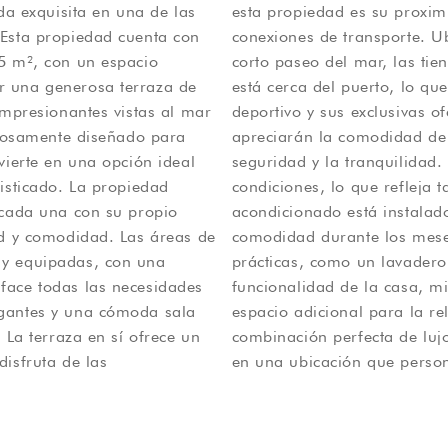
ida exquisita en una de las
 variedad de servicios y
 Esta propiedad cuenta con
la playa, el ático está a un
,5 m², con un espacio
e ciudad local. También
r una generosa terraza de
 un fácil acceso al puerto
impresionantes vistas al mar
tilo de vida. Los residentes
dadosamente diseñado para
 cerrada que garantiza la
vierte en una opción ideal
d se mantiene en excelentes
La propiedad
dad. El aire
 cada una con su propio
 partes, lo que brinda
ad y comodidad. Las áreas de
idos. Las características
 y equipadas, con una
potrados, se suman a la
face todas las necesidades
 amplia terraza presenta un
egantes y una cómoda sala
Esta propiedad encarna la
 La terraza en sí ofrece un
canto tradicional, ubicada
isfruta de las
en una ubicación que personi