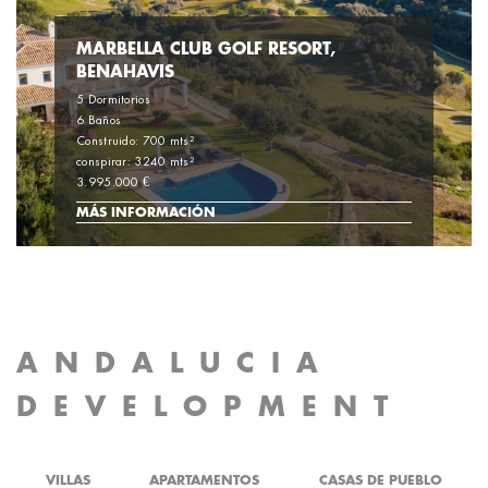
MARBELLA CLUB GOLF RESORT,
BENAHAVIS
5 Dormitorios
6 Baños
Construido: 700 mts²
conspirar: 3240 mts²
3.995.000 €
MÁS INFORMACIÓN
ANDALUCIA
DEVELOPMENT
VILLAS
APARTAMENTOS
CASAS DE PUEBLO