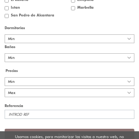
Istan
Marbella
San Pedro de Alcantara
Dormitorios
Min
Baños
Min
Precios
Min
Max
Referencia
BÚSQUEDA
Usamos cookies, para monitorizar las visitas a nuestro web, no