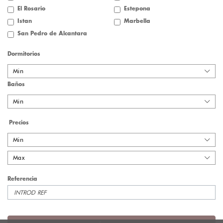
El Rosario
Estepona
Istan
Marbella
San Pedro de Alcantara
Dormitorios
Min
Baños
Min
Precios
Min
Max
Referencia