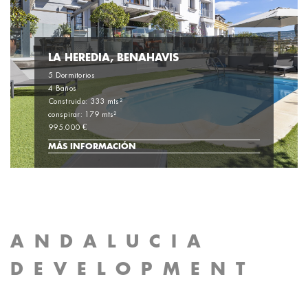
LA HEREDIA, BENAHAVIS
5 Dormitorios
4 Baños
Construido: 333 mts²
conspirar: 179 mts²
995.000 €
MÁS INFORMACIÓN
ANDALUCIA
DEVELOPMENT