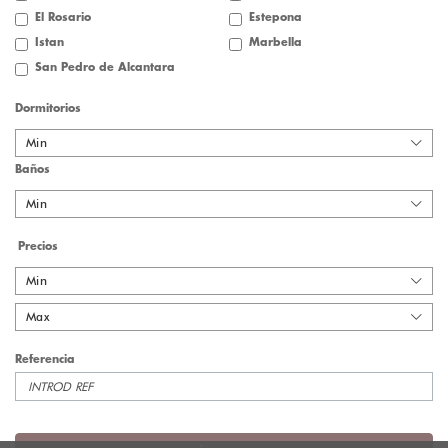
El Rosario
Estepona
Istan
Marbella
San Pedro de Alcantara
Dormitorios
Min
Baños
Min
Precios
Min
Max
Referencia