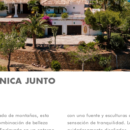
NICA JUNTO
eada de montañas, esta
e aportan carácter y una
combinación de belleza
maduros, exuberantes y
 Enclavada en un entorno
io perfecto para disfrutar