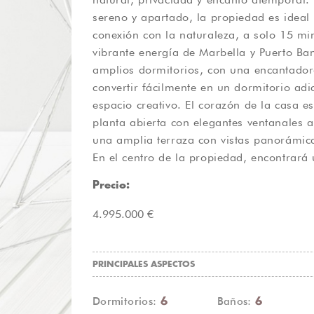
sereno y apartado, la propiedad es ideal
al aire libre y el entretenimiento. Di
conexión con la naturaleza, a solo 15 mi
mediterráneo junto a la impresionante piscin
vibrante energía de Marbella y Puerto Ban
ideal para relajarse, recibir invitados o s
amplios dormitorios, con una encantador
La amplia parcela de 40.000 m² ofrece un 
convertir fácilmente en un dormitorio adi
futuras construcciones o para adaptarla a 
espacio creativo. El corazón de la casa 
boutique. Además, ya se han colocado cimi
planta abierta con elegantes ventanales 
de la piscina para la construcción de una 
una amplia terraza con vistas panorámica
que revaloriza y aumenta el potencial r
En el centro de la propiedad, encontrará 
Precio:
4.995.000 €
PRINCIPALES ASPECTOS
Dormitorios:
Baños:
6
6