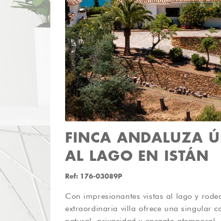
FINCA ANDALUZA Ú
AL LAGO EN ISTÁN
Ref: 176-03089P
Con impresionantes vistas al lago y rod
con una fuente y esculturas artísticas que l
extraordinaria villa ofrece una singular 
sensación de tranquilidad. Los jardines 
natural, privacidad y encanto atemporal.
cuidadosamente diseñados, crean el escenar