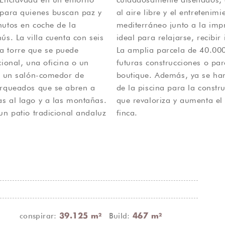
 para quienes buscan paz y
sfrute del estilo de vida
nutos en coche de la
a privada de 20 x 8 m,
ús. La villa cuenta con seis
implemente disfrutar del sol.
a torre que se puede
enorme potencial para
cional, una oficina o un
la medida, como un hotel
es un salón-comedor de
entos de hormigón cerca
arqueados que se abren a
pista de tenis o pádel, lo
s al lago y a las montañas.
ecreativo de esta exclusiva
un patio tradicional andaluz
finca.
conspirar:
Build:
39.125 m²
467 m²