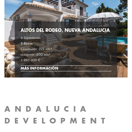
ALTOS DEL RODEO, NUEVA ANDALUCIA
6 Dormitorios
5 Baños
Construido: 315 mts²
conspirar: 500 mts²
1.995.000 €
MÁS INFORMACIÓN
ANDALUCIA
DEVELOPMENT