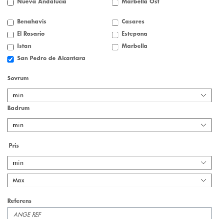
Nueva Andalucia
Marbella Öst
Benahavis
Casares
El Rosario
Estepona
Istan
Marbella
San Pedro de Alcantara
Sovrum
min
Badrum
min
Pris
min
Max
Referens