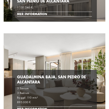
SAN PEDRO DE ALCANTARA
1.130.040 €
MER INFORMATION
GUADALMINA BAJA, SAN PEDRO DE
ALCANTARA
3 Sovrum
3 Badrum
Byggd: 110 mts²
895.000 €