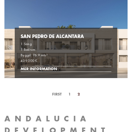
SAN PEDRO DE ALCANTARA
1 Säng
1 Badrum
Byggd: 76.9 mts²
439.000 €
MER INFORMATION
FIRST
1
2
ANDALUCIA
DEVELOPMENT