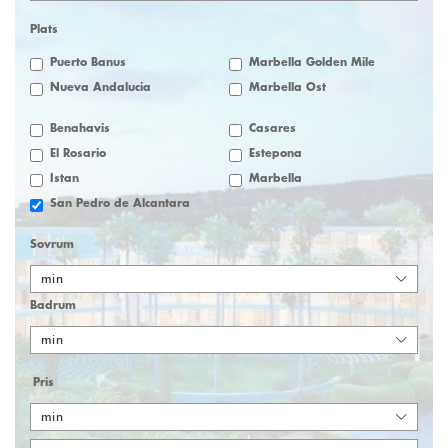
Plats
Puerto Banus
Marbella Golden Mile
Nueva Andalucia
Marbella Öst
Benahavis
Casares
El Rosario
Estepona
Istan
Marbella
San Pedro de Alcantara
Sovrum
min
Badrum
min
Pris
min