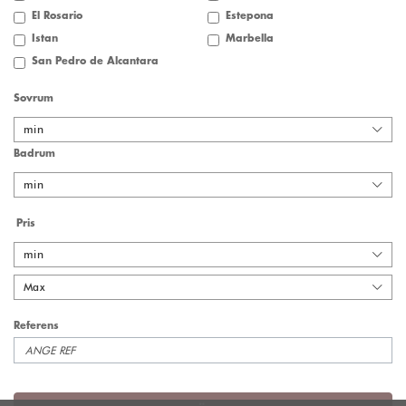
El Rosario
Estepona
Istan
Marbella
San Pedro de Alcantara
Sovrum
min
Badrum
min
Pris
min
Max
Referens