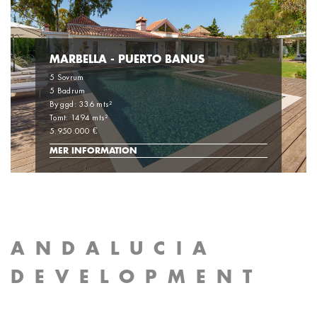
MARBELLA - PUERTO BANUS
5 Sovrum
5 Badrum
Byggd: 336 mts²
Tomt: 1494 mts²
5.950.000 €
MER INFORMATION
ANDALUCIA
DEVELOPMENT