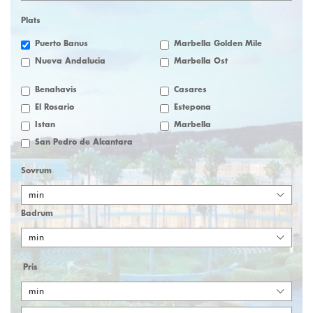
Plats
Puerto Banus
Marbella Golden Mile
Nueva Andalucia
Marbella Öst
Benahavis
Casares
El Rosario
Estepona
Istan
Marbella
San Pedro de Alcantara
Sovrum
min
Badrum
min
Pris
min