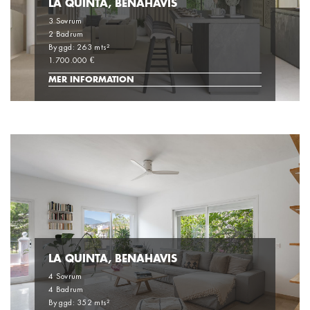
LA QUINTA, BENAHAVIS
3 Sovrum
2 Badrum
Byggd: 263 mts²
1.700.000 €
MER INFORMATION
LA QUINTA, BENAHAVIS
4 Sovrum
4 Badrum
Byggd: 352 mts²