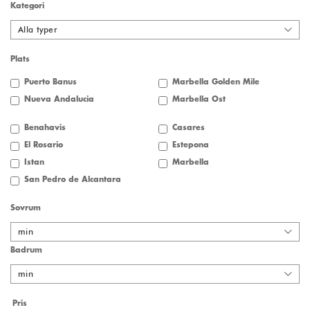
Kategori
Alla typer
Plats
Puerto Banus
Marbella Golden Mile
Nueva Andalucia
Marbella Öst
Benahavis
Casares
El Rosario
Estepona
Istan
Marbella
San Pedro de Alcantara
Sovrum
min
Badrum
min
Pris