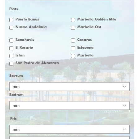
Plats
Puerto Banus
Marbella Golden Mile
Nueva Andalucia
Marbella Öst
Benahavis
Casares
El Rosario
Estepona
Istan
Marbella
San Pedro de Alcantara
Sovrum
min
Badrum
min
Pris
min