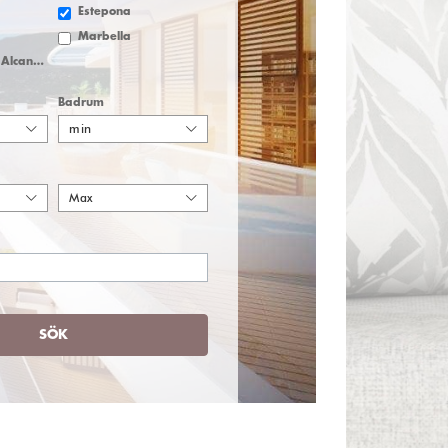
Estepona
Marbella
San Pedro de Alcantara
Badrum
min
Max
SÖK