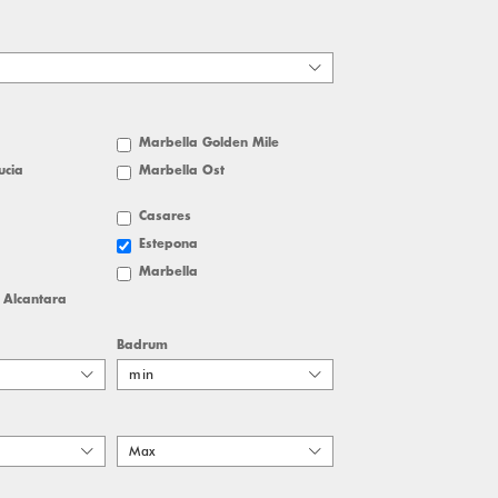
Marbella Golden Mile
ucia
Marbella Öst
Casares
Estepona
Marbella
 Alcantara
Badrum
min
Max