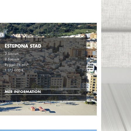
ESTEPONA STAD
3 Sovrum
2 Badrum
Byggd: 76 mts²
1.175.000 €
MER INFORMATION