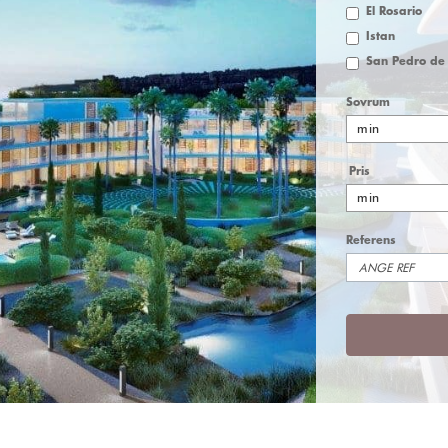
El Rosario
Istan
Sovrum
min
Pris
min
Referens