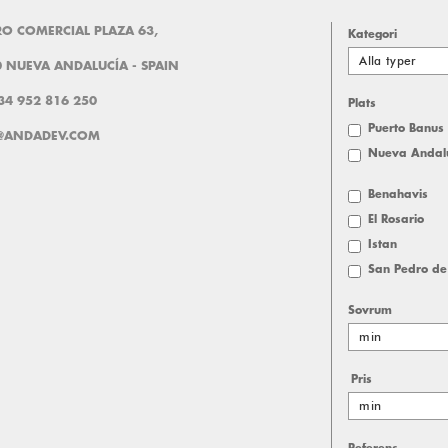
O COMERCIAL PLAZA 63,
Kategori
Alla typer
 NUEVA ANDALUCÍA - SPAIN
+34 952 816 250
Plats
Puerto Banus
@ANDADEV.COM
Nueva Andal
Benahavis
El Rosario
Istan
San Pedro de
Sovrum
min
Pris
min