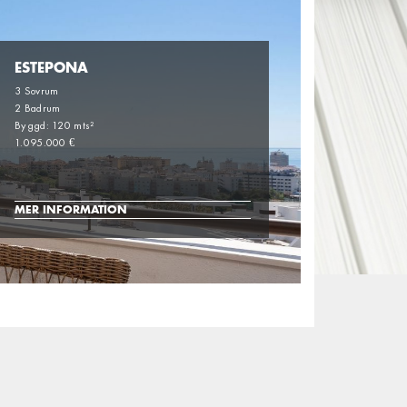
ESTEPONA
3 Sovrum
2 Badrum
Byggd: 120 mts²
1.095.000 €
MER INFORMATION